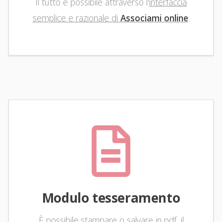
Il tutto è possibile attraverso l'
interfaccia
semplice e razionale di
Associami online
.
Modulo tesseramento
È possibile stampare o salvare in pdf, il