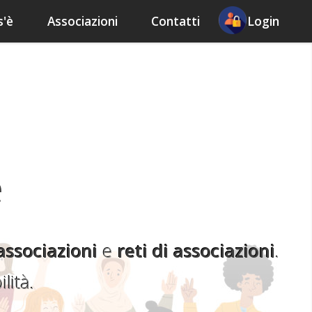
s'è
Associazioni
Contatti
Login
e
associazioni
e
reti di associazioni
.
lità.